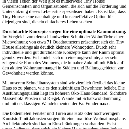
In vielen Teilen der Welt gibt es mittlerweile Tiny House
Gemeinschaften und Organisationen, die sich auf die Förderung und
Unterstützung dieses Lebensstils spezialisiert haben. Es ist klar, dass
Tiny Houses eine nachhaltige und kosteneffektive Option für
diejenigen sind, die ein einfacheres Leben suchen.
Durchdachte Konzepte sorgen für eine optimale Raumnutzung.
Im Vergleich zum deutschlandweiten Schnitt der Wohnfläche einer
Mietwohnung von etwa 71 Quadratmetern präsentiert sich ein Tiny
House allerdings als deutlich kleinere Wohnoption. Durch sehr
individuelle und gut durchdachte Konzepte kann der Raum optimal
genutzt werden. Es handelt sich um eine ungewohnte, aber sehr
zeitgemäße Form des Wohnens, die in naher Zukunft mit Blick auf
den akuten Wohnraummangel in Städten und Ballungsgebieten zur
Gewohnheit werden könnte.
Mit unserem Schnellbausystem sind wir ziemlich flexibel das kleine
Haus so zu planen, wie es den zukünftigen Bewohnern beliebt. Die
Ausführungsqualität liegt im höheren Öko-Haus-Standard. Sichtbare
Massivholz-Pfosten und Riegel. Wände mit Schafswolldämmung
und mit erstklassigen Wandelementen der Fa. Fundermaxx.
Die bodentiefen Fenster und Türen aus Holz oder hochwertigem
Kunststoff mit Jalousien sorgen für eine luxuriöse Wohnatmosphäre.
Architektonisch sind kaum Einschränkungen vorhanden. Es ist
unser Anliegen, dass solch ein kleines Haus trotzdem einen hohen